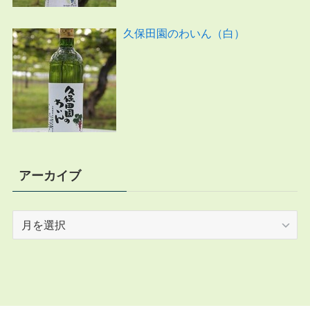
久保田園のわいん（白）
アーカイブ
ア
ー
カ
イ
ブ