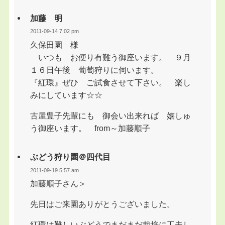
加藤 明
2011-09-14 7:02 pm
久保田園 様
いつも お便り有難う御座います。 ９月
１６日午後 葡萄狩りに伺います。
『紅環』ぜひ ご試食させて下さい。 楽し
みにしています☆☆
古屋豊子先輩にも 御会い出来れば 嬉しゅ
う御座います。 from～加藤順子
ぶどう狩り園＠四代目
2011-09-19 5:57 am
加藤順子さん＞
先日はご来園ありがとうございました。
紅環は難しいぶどうでまだまだ栽培に工夫し