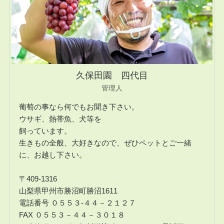
久保田園 四代目
管理人
葡萄の事なら何でもお聞き下さい。
ウサギ、熱帯魚、犬等を
飼っています。
生きもの全般、大好きなので、ぜひペットとご一緒
に、お越し下さい。
〒409-1316
山梨県甲州市勝沼町勝沼1611
電話番号 ０５５３-４４－２１２７
FAX ０５５３－４４－３０１８