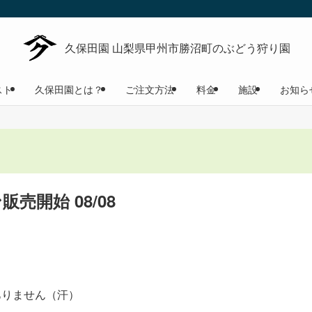
スト
久保田園とは？
ご注文方法
料金
施設
お知ら
売開始 08/08
ありません（汗）