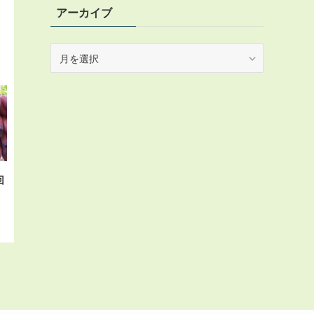
アーカイブ
ア
ー
カ
イ
ブ
回