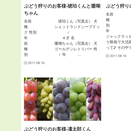
ぶどう狩りのお客様-琥珀くんと珊瑚
ぶどう狩り
ちゃん
名前 リ
種 ジャ
名前 琥珀くん（写真左） 犬
別 
種 シェットランドシープドッ
年 ９
ク 性別 ♂
ジャックラッ
年 ４才 名
う映画で大活
前 珊瑚ちゃん（写真右） 犬
って♪ その中で
種 ゴールデンレトリバー 性
別 ♀ 年 ...
2011-08-16
2011-08-16
ぶどう狩りのお客様-凜太郎くん