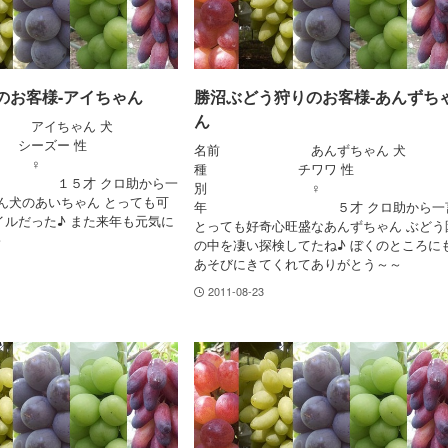
のお客様-アイちゃん
勝沼ぶどう狩りのお客様-あんずち
ん
イちゃん 犬
ーズー 性
名前 あんずちゃん 犬
♀
種 チワワ 性
５才 クロ助から一
別 ♀
ん犬のあいちゃん とっても可
年 ５才 クロ助から一
イルだった♪ また来年も元気に
とっても好奇心旺盛なあんずちゃん ぶどう
♪
の中を凄い探検してたね♪ ぼくのところに
あそびにきてくれてありがとう～～
2011-08-23