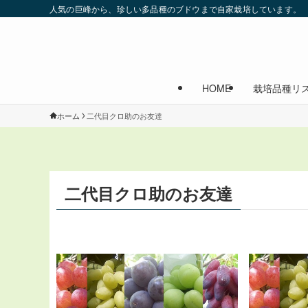
人気の巨峰から、珍しい多品種のブドウまで自家栽培しています。
HOME
栽培品種リ
ホーム
二代目クロ助のお友達
二代目クロ助のお友達