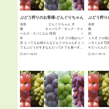
ぶどう狩りのお客様-どんぐりちゃん
ぶどう狩り
名前 どんぐりちゃん 犬
名前 ケ
種 キャバリア・キング・チャ
種 ダッ
ールズ・スパニエル 性別 ♀
別
年 １３才 クロ助から一
１０才 クロ助
言 とってもお姉さんなどんぐりちゃん♪ とっ
ンタくん♪ 
てもぶどうがすきなんだって♪ でも食べす...
Ｋだったんだっ
2011-08-23
2011-08-19