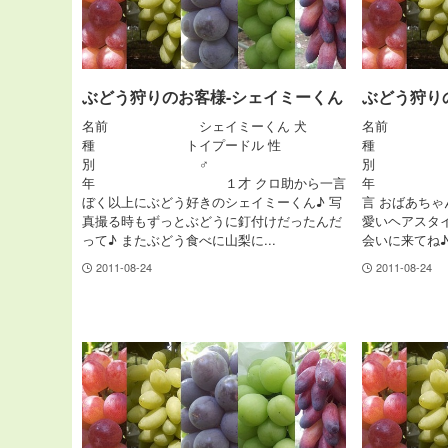
ぶどう狩りのお客様-シェイミーくん
ぶどう狩り
名前 シェイミーくん 犬
名前 ア
種 トイプードル 性
種 シ
別 ♂
別 
年 １才 クロ助から一言
年 １
ぼく以上にぶどう好きのシェイミーくん♪ 写
言 おばあちゃ
真撮る時もずっとぶどうに釘付けだったんだ
愛いヘアスタ
って♪ またぶどう食べに山梨に...
会いに来てね
2011-08-24
2011-08-24