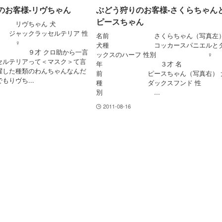
のお客様-リヴちゃん
ぶどう狩りのお客様-さくらちゃん
ピースちゃん
ヴちゃん 犬
ックラッセルテリア 性
名前 さくらちゃん（写真左
♀
犬種 コッカースパニエルと
才 クロ助から一言
ックスのハーフ 性別 ♀
セルテリアって＜マスク＞て言
年 ３才 名
躍した種類のわんちゃんなんだ
前 ピースちゃん（写真右） 
もりヴち...
種 ダックスフンド 性
別 ...
2011-08-16