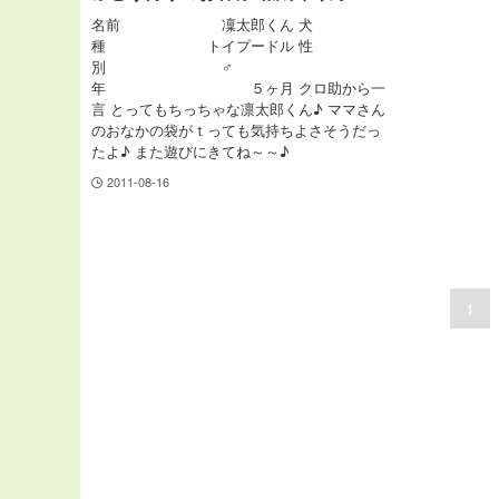
名前 凜太郎くん 犬
種 トイプードル 性
別 ♂
年 ５ヶ月 クロ助から一
言 とってもちっちゃな凛太郎くん♪ ママさん
のおなかの袋がｔっても気持ちよさそうだっ
たよ♪ また遊びにきてね～～♪
2011-08-16
1