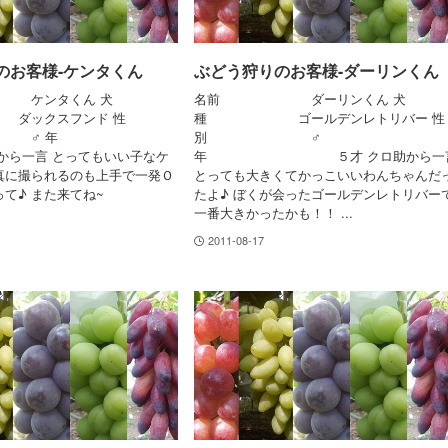
のお客様-ケンタくん
ぶどう狩りのお客様-ダーリンくん
ンタくん 犬
名前 ダーリンくん 犬
クスフンド 性
種 ゴールデンレトリバー 性
 ♂ 年
別 ♂
から一言 とってもいい子なケ
年 ５才 クロ助から一
写真に撮られるのも上手で一発Ｏ
とっても大きくてかっこいいわんちゃんだ
て♪ また来てね~
たよ♪ ぼくが会ったゴールデンレトリバー
一番大きかったかも！！ ...
2011-08-17