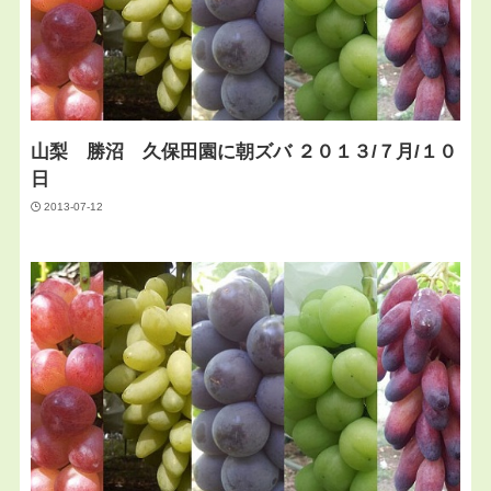
山梨 勝沼 久保田園に朝ズバ ２０１３/７月/１０
日
2013-07-12