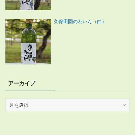
久保田園のわいん（白）
アーカイブ
ア
ー
カ
イ
ブ