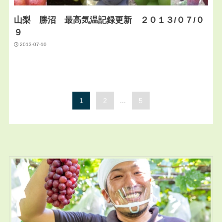
山梨 勝沼 最高気温記録更新 ２０１３/０７/０
９
2013-07-10
1
2
...
5