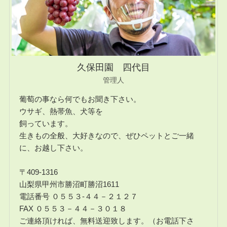
久保田園 四代目
管理人
葡萄の事なら何でもお聞き下さい。
ウサギ、熱帯魚、犬等を
飼っています。
生きもの全般、大好きなので、ぜひペットとご一緒
に、お越し下さい。
〒409-1316
山梨県甲州市勝沼町勝沼1611
電話番号 ０５５３-４４－２１２７
FAX ０５５３－４４－３０１８
ご連絡頂ければ、無料送迎致します。（お電話下さ