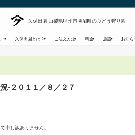
スト
久保田園とは？
ご注文方法
料金
施設
お知ら
況-２０１１／８／２７
いて申し訳ありません。