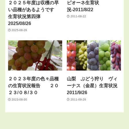
２０２５年度は収穫の早
ピオーネ生育状
い品種があるようです
況-2011/8/22
生育状況第四弾
2011-08-22
2025/08/26
2025-08-26
２０２３年度の色々品種
山梨 ぶどう狩り ヴィ
の生育状況報告 ２０
ーナス（金星）生育状況
２３/０８/３０
2011/9/26
2023-08-30
2011-09-26