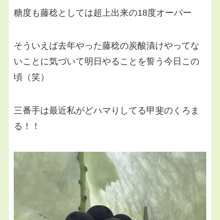
糖度も藤稔としては超上出来の18度オーバー
そういえば去年やった藤稔の炭酸漬けやってな
いことに気づいて明日やることを誓う今日この
頃（笑）
三番手は最近私がどハマりしてる甲斐のくろま
る！！