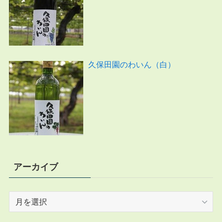
久保田園のわいん（白）
アーカイブ
ア
ー
カ