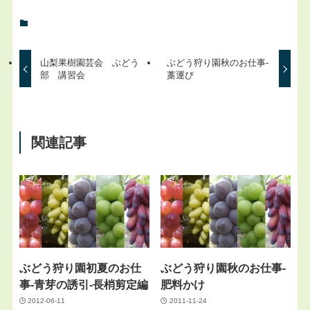
山梨果樹園芸会 ぶどう
ぶどう狩り園秋のお仕事-
部 講習会
藁運び
関連記事
ぶどう狩り園初夏のお仕
ぶどう狩り園秋のお仕事-
事-青芽の誘引-長梢剪定編
肥料かけ
2012-06-11
2011-11-24