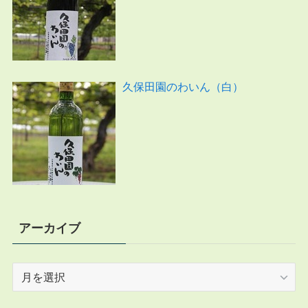
久保田園のわいん（白）
アーカイブ
ア
ー
カ