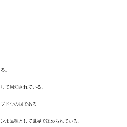
いる。
として周知されている。
用ブドウの祖である
イン用品種として世界で認められている。