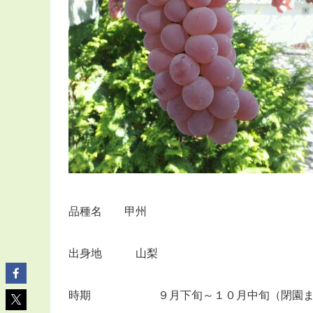
品種名 甲州
出身地 山梨
時期 ９月下旬～１０月中旬（閉園ま