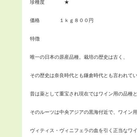
珍種度 ★
価格 １ｋｇ８００円
特徴
唯一の日本の原産品種。栽培の歴史は古く、
その歴史は奈良時代とも鎌倉時代とも言われて
昔は薬として重宝され現在ではワイン用の品種
そのルーツは中央アジアの黒海付近で、ワイン
ヴィティス・ヴィニフェラの血を引く正当なワ