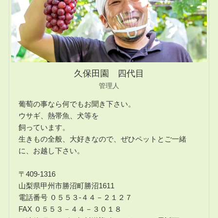
久保田園 四代目
管理人
葡萄の事なら何でもお聞き下さい。
ウサギ、熱帯魚、犬等を
飼っています。
生きもの全般、大好きなので、ぜひペットとご一緒
に、お越し下さい。
〒409-1316
山梨県甲州市勝沼町勝沼1611
電話番号 ０５５３-４４－２１２７
FAX ０５５３－４４－３０１８